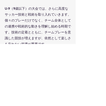
U-9（9歳以下）の大会では、さらに高度な
サッカー技術と戦術を取り入れていきます。
個々のプレーだけでなく、チーム全体として
の連携や戦術的な動きを理解し始める時期で
す。技術の定着とともに、チームプレーを意
識した競技が増えますが、依然として楽しさ
を忘れない指導が重要です。
参加実績
INFINITY、PELADA FC、アミスタSC、プライド
FC、FCアローズ、FC LIEN、Ala Football
Academy、カンガルーFC、FC KASUKABE、豊春
サッカークラブ、戸塚フットボールクラブジュニ
ア、C.F. Soldado、FCオーパスワン、GROW
FOOTBALL CLUB、XFC、砂原サッカースポーツ
少年団、KIDS POWER SC、八潮メッツジュニアサ
ッカークラブ、フォルテ野田サッカークラブ、プレ
ジールスポーツクラブ、FC85オールスターズ、La
cima Football Club、ロプタ富士ジュニア、大増サ