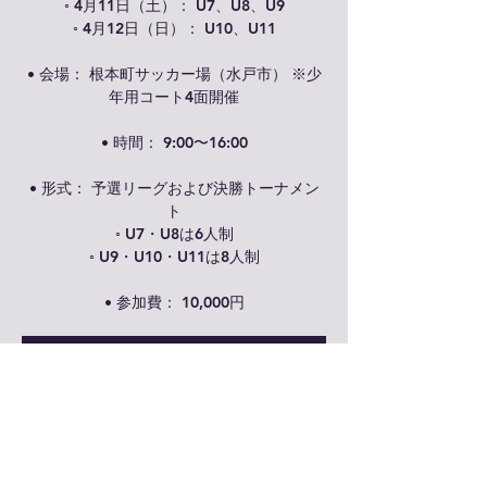
◦ 4月11日（土）： U7、U8、U9
◦ 4月12日（日）： U10、U11
• 会場： 根本町サッカー場（水戸市） ※少
年用コート4面開催
• 時間： 9:00〜16:00
• 形式： 予選リーグおよび決勝トーナメン
ト
◦ U7・U8は6人制
◦ U9・U10・U11は8人制
• 参加費： 10,000円
受付が終了しました
他のイベントを見る
日時・場所