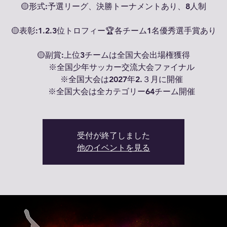
🟡形式:予選リーグ、決勝トーナメントあり、8人制
🟡表彰:1.2.3位トロフィー🏆各チーム1名優秀選手賞あり
🟡副賞:上位3チームは全国大会出場権獲得
※全国少年サッカー交流大会ファイナル
※全国大会は2027年2.３月に開催
※全国大会は全カテゴリー64チーム開催
受付が終了しました
他のイベントを見る