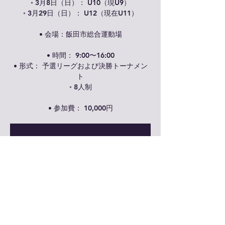
◦ 3月8日（日）： U10（現U9）
◦ 3月29日（日）： U12（現在U11）
• 会場：飯田市総合運動場
• 時間： 9:00〜16:00
• 形式： 予選リーグおよび決勝トーナメン
ト
◦ 8人制
• 参加費： 10,000円
受付が終了しました
他のイベントを見る
日時・場所
2026年3月08日 9:00 – 16:00
飯田市松尾総合運動場, 日本、〒395-0823